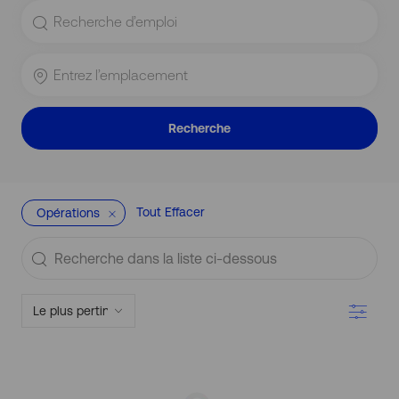
Rechercher
le
titre
du
Entrez
poste
l’emplacement
Recherche
Tout Effacer
Opérations
Recherche
dans
la
Filtre
liste
ci-
dessous