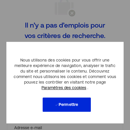
Il n’y a pas d’emplois pour
vos critères de recherche.
S’il vous plaît rechercher à
nouveau.
Nous utilisons des cookies pour vous offrir une
meilleure expérience de navigation, analyser le trafic
du site et personnaliser le contenu. Découvrez
comment nous utilisons les cookies et comment vous
pouvez les contrôler en visitant notre page
Créer une alerte d’emploi
Paramètres des cookies
.
Permettre
REMARQUE : Utilisez les filtres de recherche affiner ci-
dessus pour obtenir de meilleures alertes d’emploi
Required
Adresse e-mail